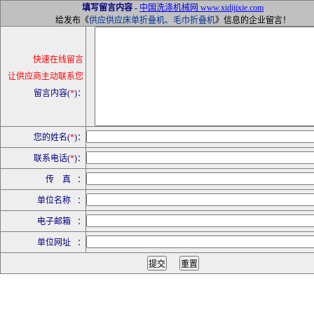
填写留言内容
-
中国洗涤机械网 www.xidijixie.com
给发布《
供应供应床单折叠机、毛巾折叠机
》信息的企业留言！
快速在线留言
让供应商主动联系您
留言内容
(
*
)
：
您的姓名
(
*
)
：
联系电话
(
*
)
：
传 真
：
单位名称
：
电子邮箱
：
单位网址
：