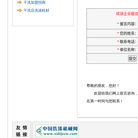
干洗加盟招商
干洗店洗涤耗材
尊敬的朋友，您好！
欢迎给我们网上留言咨询，请
在第一时间与您联系！