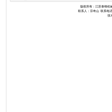
版权所有：江苏泰锋机械
联系人：宗奇山 联系电话：05
技