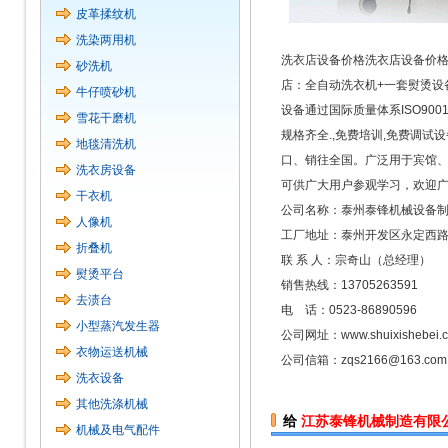
皮革揉纹机
洗染两用机
洗衣店设备价格洗衣店设备价格
砂洗机
店：全自动洗衣机+一套熨烫设
牛仔喷砂机
设备通过国际质量体系ISO900
雪花干磨机
规格齐全.,免费培训,免费调试设备.宗
地毯清洗机
口、销往全国。广泛用于宾馆
洗衣房设备
可供广大用户参观学习，欢迎
干衣机
公司名称：泰州泰锋机械设备
人像机
工厂地址：泰州开发区永定西路
折叠机
联 系 人：宗奇山（总经理）
熨烫平台
销售热线：13705263591
去渍台
电 话：0523-86890596
小型蒸汽发生器
公司网址：www.shuixishebei.
衣物运送机械
公司信箱：zqs2166@163.com
洗衣设备
其他洗涤机械
给
江苏泰锋机械制造有限
机械及电气配件