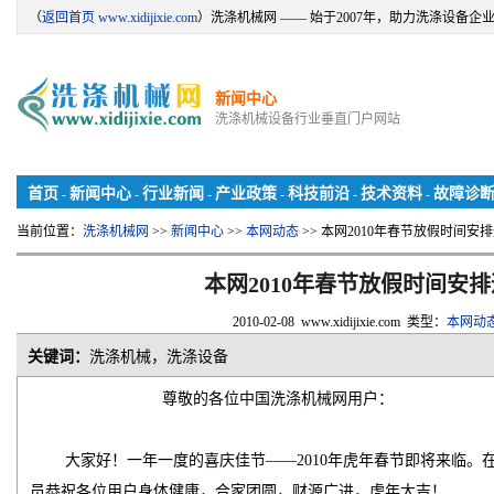
（
返回首页 www.xidijixie.com
）洗涤机械网 —— 始于2007年，助力洗涤设备企
新闻中心
洗涤机械设备行业垂直门户网站
首页
新闻中心
行业新闻
产业政策
科技前沿
技术资料
故障诊
-
-
-
-
-
-
当前位置：
洗涤机械网
>>
新闻中心
>>
本网动态
>> 本网2010年春节放假时间安
本网2010年春节放假时间安
2010-02-08 www.xidijixie.com 类型：
本网动
关键词：
洗涤机械，洗涤设备
尊敬的各位中国洗涤机械网用户：
大家好！一年一度的喜庆佳节——2010年虎年春节即将来临。
员恭祝各位用户身体健康，合家团圆，财源广进，虎年大吉！