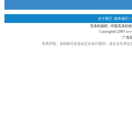
关于我们
|
联系我们
|
洗涤机械网 - 中国洗涤
Copyright(C)2007
www
广告
免责声明：本网部分信息由企业自行提供，该企业负责信