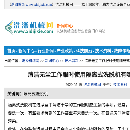
（
返回首页 www.xidijixie.com
）洗涤机械网 —— 始于2007年，助力洗涤设备企
新闻中心
洗涤机械设备行业垂直门户网站
首页
新闻中心
行业新闻
产业政策
科技前沿
技术资料
故障诊
-
-
-
-
-
-
当前位置：
洗涤机械网
>>
新闻中心
>>
技术资料
>> 清洁无尘工作服时使用隔离
清洁无尘工作服时使用隔离式洗脱机有
2020-05-19
洗涤机械网
类型：
技术资料
关键词：
隔离式洗脱机
隔离式洗脱机在洁净室中清洁干净的工作服时应注意的事项。通常，
要洗一次，有些要求苛刻的工作甚至每天要洗一次。在普通房间清洁
污染。
此外，在包装和运输过程中还会有灰尘和微生物附着的风险。无尘工