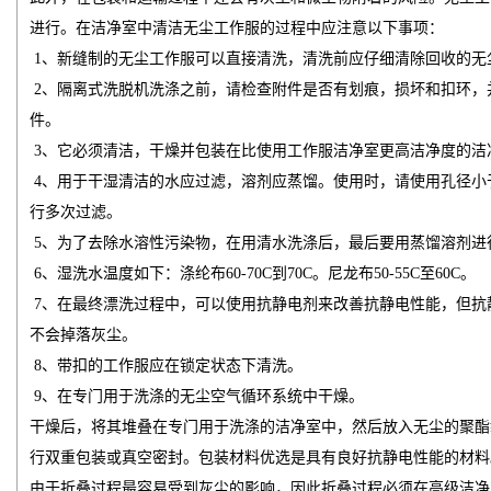
进行。在洁净室中清洁无尘工作服的过程中应注意以下事项：
1、新缝制的无尘工作服可以直接清洗，清洗前应仔细清除回收的无
2、隔离式洗脱机洗涤之前，请检查附件是否有划痕，损坏和扣环，
件。
3、它必须清洁，干燥并包装在比使用工作服洁净室更高洁净度的洁
4、用于干湿清洁的水应过滤，溶剂应蒸馏。使用时，请使用孔径小于
行多次过滤。
5、为了去除水溶性污染物，在用清水洗涤后，最后要用蒸馏溶剂进
6、湿洗水温度如下：涤纶布60-70C到70C。尼龙布50-55C至60C。
7、在最终漂洗过程中，可以使用抗静电剂来改善抗静电性能，但抗
不会掉落灰尘。
8、带扣的工作服应在锁定状态下清洗。
9、在专门用于洗涤的无尘空气循环系统中干燥。
干燥后，将其堆叠在专门用于洗涤的洁净室中，然后放入无尘的聚酯
行双重包装或真空密封。包装材料优选是具有良好抗静电性能的材料
由于折叠过程最容易受到灰尘的影响，因此折叠过程必须在高级洁净