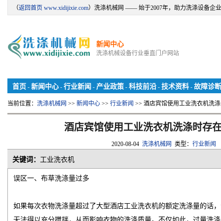
（
返回首页 www.xidijixie.com
）洗涤机械网 —— 始于2007年，助力洗涤设备企
新闻中心
洗涤机械设备行业垂直门户网站
首页
新闻中心
行业新闻
产业政策
科技前沿
技术资料
故障诊
-
-
-
-
-
-
当前位置：
洗涤机械网
>>
新闻中心
>>
行业新闻
>> 酒店宾馆使用工业洗衣机洗
酒店宾馆使用工业洗衣机洗涤时存在
2020-08-04
洗涤机械网
类型：
行业新闻
关键词：
工业洗衣机
误区一、布草洗涤量过多
如果每次衣物洗涤量超过了大型酒店工业洗衣机的额定洗涤量的话，
无法得以充分搅拌，从而影响衣物的洗涤质量。不仅如此，过量洗涤