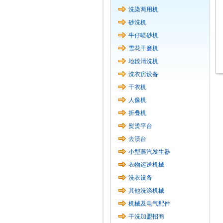
洗染两用机
砂洗机
牛仔喷砂机
雪花干磨机
地毯清洗机
洗衣房设备
干衣机
人像机
折叠机
熨烫平台
去渍台
小型蒸汽发生器
衣物运送机械
洗衣设备
其他洗涤机械
机械及电气配件
干洗加盟招商