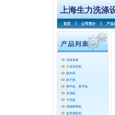
上海生力洗涤
首页
公司简介
产品
洗涤设备
工业洗衣机
脱水机
烘干机
烫平机、熨平机
水洗机
干洗机
洗脱两用机
皮革揉纹机